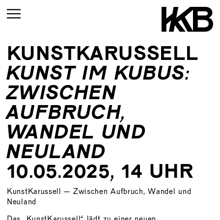
KUNSTKARUSSELL
AKTUELL
KUNST IM KUBUS:
VORSCHAU
ZWISCHEN
RÜCKBLICK
AUFBRUCH,
AKTUELL
WANDEL UND
VORSCHAU
NEULAND
RÜCKBLICK
10.05.2025, 14 UHR
KunstKarussell – Zwischen Aufbruch, Wandel und
Neuland
Das „KunstKarussell“ lädt zu einer neuen