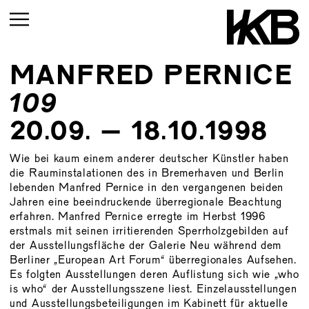
MANFRED PERNICE
CURRENT
109
UPCOMING
20.09. – 18.10.1998
ARCHIVE
Wie bei kaum einem anderer deutscher Künstler haben
UPCOMING
die Rauminstalationen des in Bremerhaven und Berlin
CURRENT
ARCHIVE
lebenden Manfred Pernice in den vergangenen beiden
UPMCOMING
Jahren eine beeindruckende überregionale Beachtung
erfahren. Manfred Pernice erregte im Herbst 1996
ARCHIVE
UPCOMING
erstmals mit seinen irritierenden Sperrholzgebilden auf
ARCHIVE
der Ausstellungsfläche der Galerie Neu während dem
Berliner „European Art Forum“ überregionales Aufsehen.
Es folgten Ausstellungen deren Auflistung sich wie „who
is who“ der Ausstellungsszene liest. Einzelausstellungen
und Ausstellungsbeteiligungen im Kabinett für aktuelle